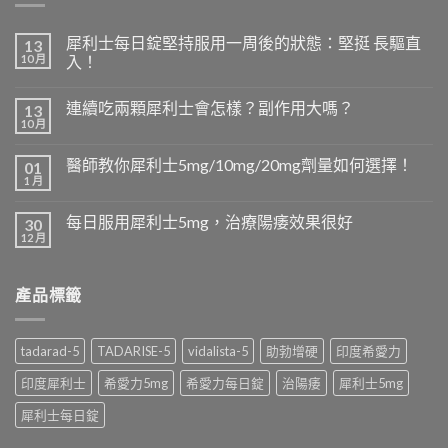
犀利士每日錠堅持服用一周後的狀態：堅挺 長驅直
13
10 月
入！
連續吃兩顆犀利士會怎樣？副作用大嗎？
13
10 月
醫師教你犀利士5mg/10mg/20mg劑量如何選擇！
01
1 月
每日服用犀利士5mg，治療陽痿效果很好
30
12 月
產品標籤
tadarad-5
TADARISE-5
vidalista-5
助勃增硬
印度希愛力
印度犀利士
希愛力5mg
希愛力每日錠
治陽痿
犀利士5mg
犀利士每日錠