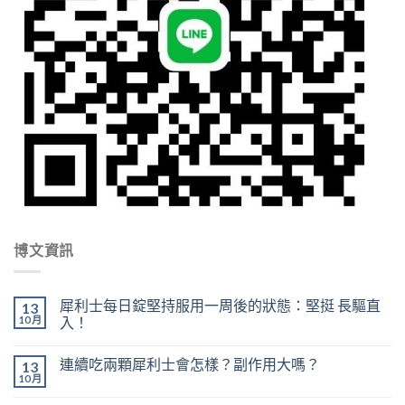
博文資訊
犀利士每日錠堅持服用一周後的狀態：堅挺 長驅直
13
10 月
入！
連續吃兩顆犀利士會怎樣？副作用大嗎？
13
10 月