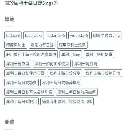
關於犀利士每日錠5mg
(7)
標籤
tadalafil
tadarad-5
tadarise-5
vidalista-5
印度希愛力5mg
印度犀利士
希愛力每日錠
服用犀利士效果
服用犀利士每日錠的注意事項
犀利士5mg
犀利士使用劑量
犀利士副作用
犀利士如何正確使用
犀利士每日錠
犀利士每日錠使用心得
犀利士每日錠分享
犀利士每日錠副作用
犀利士每日錠功效
犀利士每日錠助勃增硬
犀利士每日錠可以長期吃嗎
犀利士每日錠效果如何
犀利士每日錠服用
過量服用犀利士會有副作用嗎
彙整