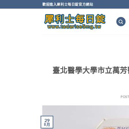
Skip
歡迎進入犀利士每日錠官方網站
to
content
臺北醫學大學市立萬芳
POS
29
8 月