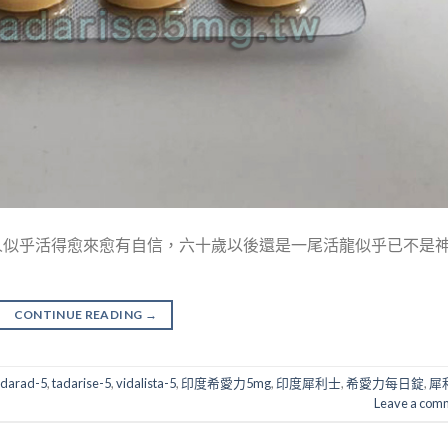
人似乎活得愈來愈有自信，六十歲以後還是一尾活龍似乎已不是
CONTINUE READING
→
adarad-5
,
tadarise-5
,
vidalista-5
,
印度希愛力5mg
,
印度犀利士
,
希愛力每日錠
,
犀
Leave a com