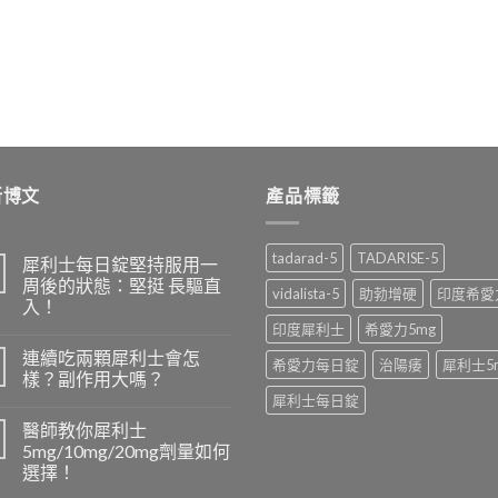
新博文
產品標籤
tadarad-5
TADARISE-5
犀利士每日錠堅持服用一
周後的狀態：堅挺 長驅直
vidalista-5
助勃增硬
印度希愛
入！
印度犀利士
希愛力5mg
連續吃兩顆犀利士會怎
希愛力每日錠
治陽痿
犀利士5
樣？副作用大嗎？
犀利士每日錠
醫師教你犀利士
5mg/10mg/20mg劑量如何
選擇！