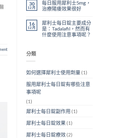
每日服用犀利士5mg，
30
醫
12 月
治療陽痿效果很好
犀利士每日錠主要成分
16
12 月
是：Tadalafil，然而有
什麼使用注意事項呢？
ment
分類
如何選擇犀利士使用劑量
(1)
服用犀利士每日錠有哪些注意
事項呢
(1)
犀利士每日錠副作用
(1)
犀利士每日錠效果
(1)
犀利士每日錠療效
(2)