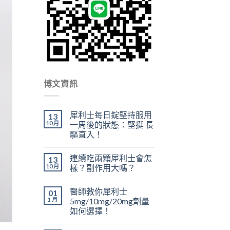
博文資訊
犀利士每日錠堅持服用
13
10 月
一周後的狀態：堅挺 長
驅直入！
連續吃兩顆犀利士會怎
13
10 月
樣？副作用大嗎？
醫師教你犀利士
01
1 月
5mg/10mg/20mg劑量
如何選擇！