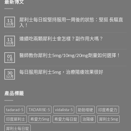
最新博文
犀利士每日錠堅持服用一周後的狀態：堅挺 長驅直
13
10 月
入！
連續吃兩顆犀利士會怎樣？副作用大嗎？
13
10 月
醫師教你犀利士5mg/10mg/20mg劑量如何選擇！
01
1 月
每日服用犀利士5mg，治療陽痿效果很好
30
12 月
產品標籤
tadarad-5
TADARISE-5
vidalista-5
助勃增硬
印度希愛力
印度犀利士
希愛力5mg
希愛力每日錠
治陽痿
犀利士5mg
犀利士每日錠