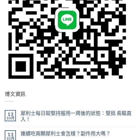
博文資訊
犀利士每日錠堅持服用一周後的狀態：堅挺 長驅直
13
10 月
入！
連續吃兩顆犀利士會怎樣？副作用大嗎？
13
10 月