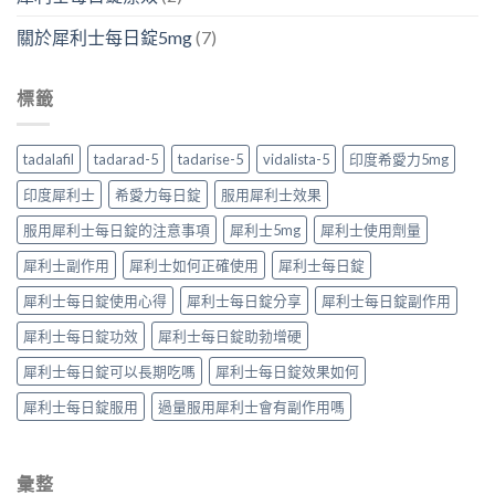
關於犀利士每日錠5mg
(7)
標籤
tadalafil
tadarad-5
tadarise-5
vidalista-5
印度希愛力5mg
印度犀利士
希愛力每日錠
服用犀利士效果
服用犀利士每日錠的注意事項
犀利士5mg
犀利士使用劑量
犀利士副作用
犀利士如何正確使用
犀利士每日錠
犀利士每日錠使用心得
犀利士每日錠分享
犀利士每日錠副作用
犀利士每日錠功效
犀利士每日錠助勃增硬
犀利士每日錠可以長期吃嗎
犀利士每日錠效果如何
犀利士每日錠服用
過量服用犀利士會有副作用嗎
彙整