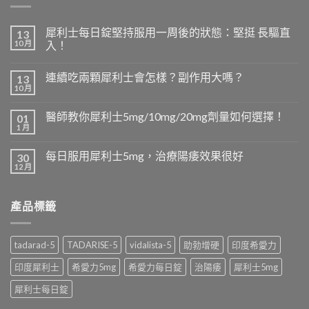
犀利士每日錠堅持服用一周後的狀態：堅挺 長驅直
13
10 月
入！
連續吃兩顆犀利士會怎樣？副作用大嗎？
13
10 月
醫師教你犀利士5mg/10mg/20mg劑量如何選擇！
01
1 月
每日服用犀利士5mg，治療陽痿效果很好
30
12 月
產品標籤
tadarad-5
TADARISE-5
vidalista-5
助勃增硬
印度希愛力
印度犀利士
希愛力5mg
希愛力每日錠
治陽痿
犀利士5mg
犀利士每日錠