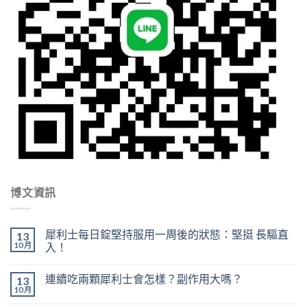
博文資訊
犀利士每日錠堅持服用一周後的狀態：堅挺 長驅直
13
10 月
入！
連續吃兩顆犀利士會怎樣？副作用大嗎？
13
10 月