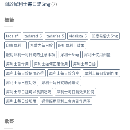
關於犀利士每日錠5mg
(7)
標籤
tadalafil
tadarad-5
tadarise-5
vidalista-5
印度希愛力5mg
印度犀利士
希愛力每日錠
服用犀利士效果
服用犀利士每日錠的注意事項
犀利士5mg
犀利士使用劑量
犀利士副作用
犀利士如何正確使用
犀利士每日錠
犀利士每日錠使用心得
犀利士每日錠分享
犀利士每日錠副作用
犀利士每日錠功效
犀利士每日錠助勃增硬
犀利士每日錠可以長期吃嗎
犀利士每日錠效果如何
犀利士每日錠服用
過量服用犀利士會有副作用嗎
彙整