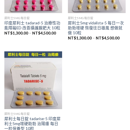
犀利士5MG每日錠
犀利士5MG每日錠
印度犀利士 tadarad-5 治療性功
犀利士5mg vidalista-5 每日一次
能障礙ED 改善攝護腺肥大 10粒
助勃增硬 恢復往日雄風 想做就
做 10粒
價
NT$
1,300.00
–
NT$
4,500.00
格
價
NT$
1,300.00
–
NT$
4,500.00
範
格
圍：
範
NT$1,300.00
圍：
到
NT$1
NT$4,500.00
到
NT$4
犀利士5MG每日錠
犀利士每日錠 tadarise-5 印度犀
利士5mg增硬助勃 治陽痿 每日
一粒保養型 10粒