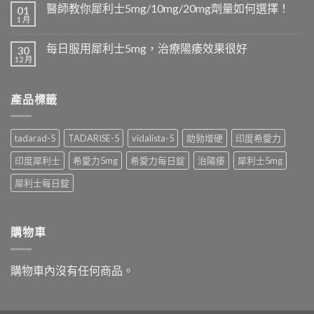
醫師教你犀利士5mg/10mg/20mg劑量如何選擇！
01
1 月
每日服用犀利士5mg，治療陽痿效果很好
30
12 月
產品標籤
tadarad-5
TADARISE-5
vidalista-5
助勃增硬
印度希愛力
印度犀利士
希愛力5mg
希愛力每日錠
治陽痿
犀利士5mg
犀利士每日錠
購物車
購物車內沒有任何商品。