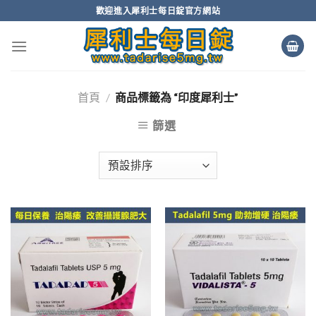
Skip
歡迎進入犀利士每日錠官方網站
to
content
首頁
/
商品標籤為 “印度犀利士”
篩選