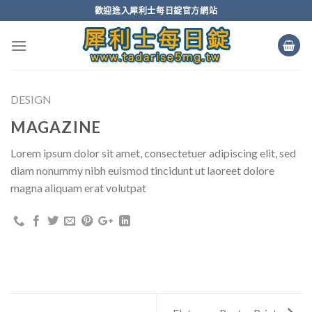
Skip
歡迎進入犀利士每日錠官方網站
to
content
DESIGN
MAGAZINE
Lorem ipsum dolor sit amet, consectetuer adipiscing elit, sed
diam nonummy nibh euismod tincidunt ut laoreet dolore
magna aliquam erat volutpat