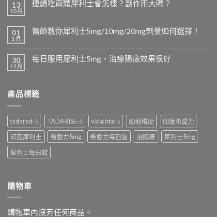
連續吃兩顆犀利士會怎樣？副作用大嗎？
13
10 月
醫師教你犀利士5mg/10mg/20mg劑量如何選擇！
01
1 月
每日服用犀利士5mg，治療陽痿效果很好
30
12 月
產品標籤
tadarad-5
TADARISE-5
vidalista-5
助勃增硬
印度希愛力
印度犀利士
希愛力5mg
希愛力每日錠
治陽痿
犀利士5mg
犀利士每日錠
購物車
購物車內沒有任何商品。