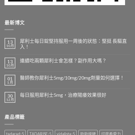
最新博文
犀利士每日錠堅持服用一周後的狀態：堅挺 長驅直
13
10 月
入！
連續吃兩顆犀利士會怎樣？副作用大嗎？
13
10 月
醫師教你犀利士5mg/10mg/20mg劑量如何選擇！
01
1 月
每日服用犀利士5mg，治療陽痿效果很好
30
12 月
產品標籤
tadarad-5
TADARISE-5
vidalista-5
助勃增硬
印度希愛力