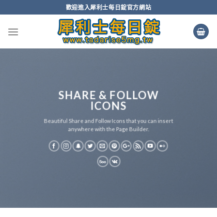
Skip
歡迎進入犀利士每日錠官方網站
to
content
SHARE & FOLLOW
ICONS
Beautiful Share and Follow Icons that you can insert
anywhere with the Page Builder.