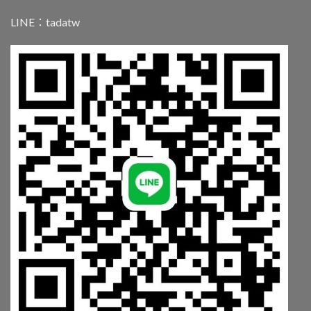
LINE：
tadatw