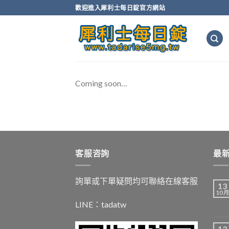
Skip
歡迎進入犀利士每日錠官方網站
to
content
Coming soon…
客服咨詢
最
詢單或下單疑問均可聯絡在線客服
13
10 月
LINE：
tadatw
13