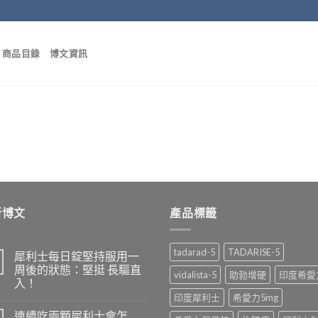
商品目錄
博文資訊
新博文
產品標籤
tadarad-5
TADARISE-5
犀利士每日錠堅持服用一
周後的狀態：堅挺 長驅直
vidalista-5
助勃增硬
印度希愛
入！
印度犀利士
希愛力5mg
連續吃兩顆犀利士會怎