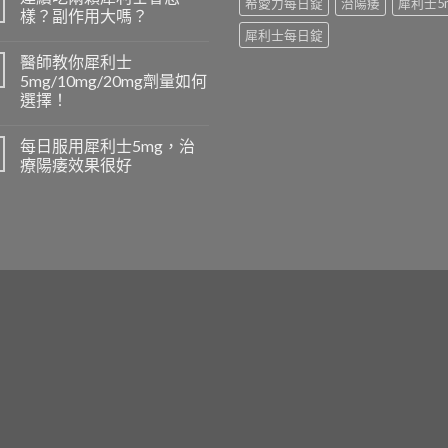
希愛力每日錠
治陽痿
犀利士5
樣？副作用大嗎？
犀利士每日錠
醫師教你犀利士
5mg/10mg/20mg劑量如何
選擇！
每日服用犀利士5mg，治
療陽痿效果很好